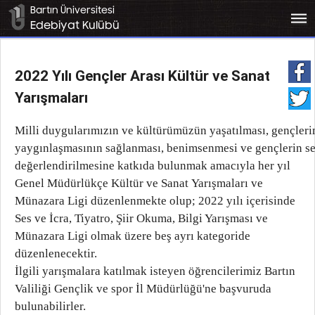
Bartın Üniversitesi
bars
Edebiyat Kulübü
2022 Yılı Gençler Arası Kültür ve Sanat
Yarışmaları
Milli
duygularımızın
ve
kültürümüzün
yaşatılması,
gençleri
yaygınlaşmasının
sağlanması,
benimsenmesi
ve
gençlerin
s
değerlendirilmesine katkıda bulunmak amacıyla her yıl
Genel Müdürlükçe Kültür ve Sanat
Yarışmaları ve
Münazara Ligi düzenlenmekte olup; 2022 yılı içerisinde
Ses ve İcra, Tiyatro,
Şiir Okuma, Bilgi Yarışması ve
Münazara Ligi olmak üzere beş ayrı kategoride
düzenlenecektir.
İlgili yarışmalara katılmak isteyen öğrencilerimiz Bartın
Valiliği Gençlik ve spor İl Müdürlüğü'ne başvuruda
bulunabilirler.